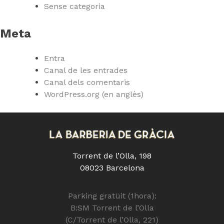
Sense categoria
Meta
Entra
Canal de les entrades
Canal dels comentaris
WordPress.org (en anglès)
Torrent de l’Olla, 198
08023 Barcelona
Parking gratüit (1hora):
B:SM Torrent de l’Olla
(C/Torrent de l’Olla, 221)