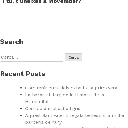
I tu, t’uneixes a Movember?
Search
Cerca:
Recent Posts
Com tenir cura dels cabell a la primavera
La barba al llarg de la Història de la
Humanitat
Com cuidar el cabell gris
Aquest Sant Valentí regala bellesa a la millor
barberia de l’any