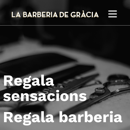
Regala
sensacions
Regala barberia