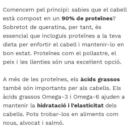
Comencem pel principi: sabies que el cabell
està compost en un
90% de proteïnes
?
Sobretot de queratina, per tant, és
essencial que incloguis proteïnes a la teva
dieta per enfortir el cabell i mantenir-lo en
bon estat. Proteïnes com el pollastre, el
peix i les llenties són una excel·lent opció.
A més de les proteïnes, els
àcids grassos
també són importants per als cabells. Els
àcids grassos Omega-3 i Omega-6 ajuden a
mantenir la
hidratació i l’elasticitat
dels
cabells. Pots trobar-los en aliments com
nous, alvocat i salmó.