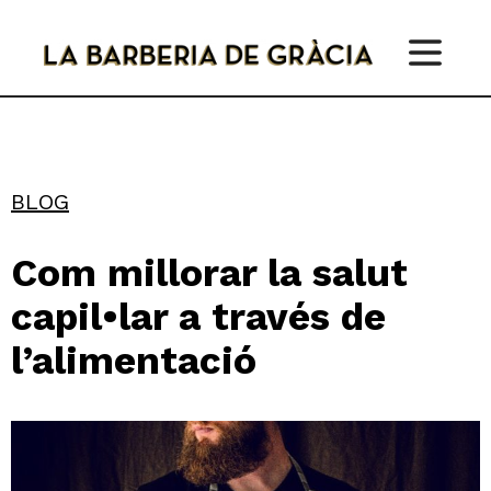
Skip
to
content
BLOG
Com millorar la salut
capil•lar a través de
l’alimentació