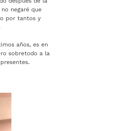
do después de la
, no negaré que
do por tantos y
.
timos años, es en
ero sobretodo a la
 presentes.