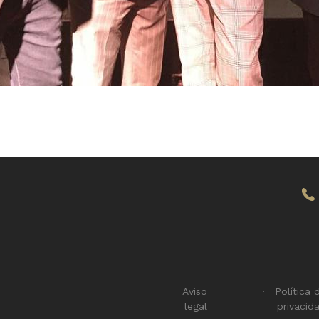
Aviso
Política 
legal
privacid