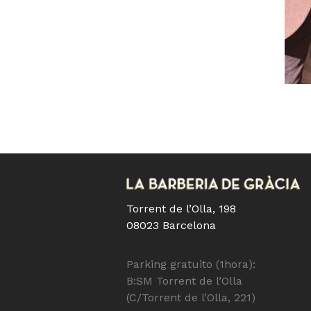
Torrent de l’Olla, 198
08023 Barcelona
Parking gratuito (1hora):
B:SM Torrent de l’Olla
(C/Torrent de l’Olla, 221)