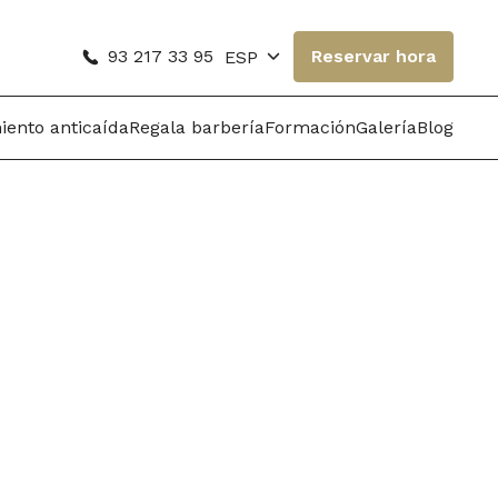
93 217 33 95
Reservar hora
ESP
iento anticaída
Regala barbería
Formación
Galería
Blog