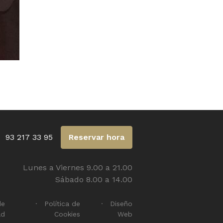
93 217 33 95
Reservar hora
Lunes a Viernes 9.00 a 21.00
Sábado 8.00 a 14.00
de
Política de
Diseño
ad
Cookies
Web