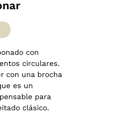
onar
abonado con
ntos circulares.
er con una brocha
que es un
spensable para
itado clásico.