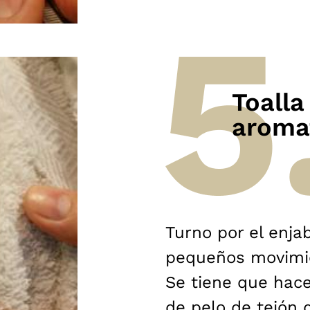
Toalla 
aroma
Turno por el enj
pequeños movimie
Se tiene que hac
de pelo de tejón 