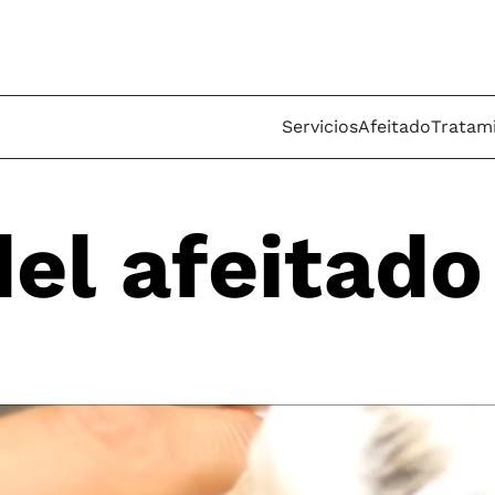
Servicios
Afeitado
Tratami
del afeitado