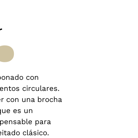
r
abonado con
ntos circulares.
er con una brocha
que es un
spensable para
itado clásico.