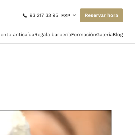
93 217 33 95
Reservar hora
ESP
ento anticaída
Regala barbería
Formación
Galería
Blog