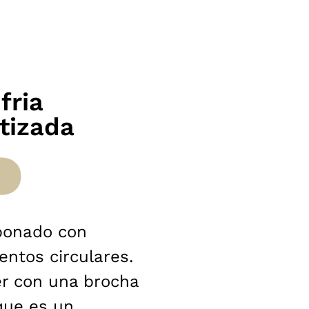
fria
tizada
abonado con
ntos circulares.
er con una brocha
que es un