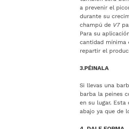
a prevenir el pic
durante su crecim
champú de
V7
pa
Para su aplicació
cantidad mínima e
repartir el produ
3.PÉINALA
Si llevas una bar
barba la peines c
en su lugar. Esta
abajo ya que de l
4. DALE FORMA