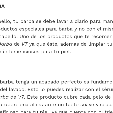
BA
bello, tu barba se debe lavar a diario para man
oductos especiales para barba y no con el m
l cabello. Uno de los productos que te recome
Barba
de
V7
ya que éste, además de limpiar tu
rán beneficiosos para tu piel.
u barba tenga un acabado perfecto es fundamen
del lavado. Esto lo puedes realizar con el sé
Barba
de
V7
. Este producto cubre cada pelo de 
 proporciona al instante un tacto suave y sed
ficioso para tu piel, ya que cuenta con nutri