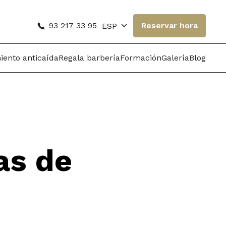
93 217 33 95
Reservar hora
ESP
iento anticaída
Regala barbería
Formación
Galería
Blog
as de