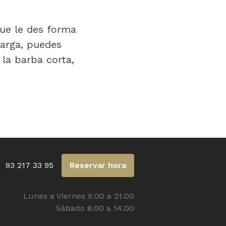
que le des forma
larga, puedes
 la barba corta,
93 217 33 95
Reservar hora
Lunes a Viernes 9.00 a 21.00
Sábado 8.00 a 14.00