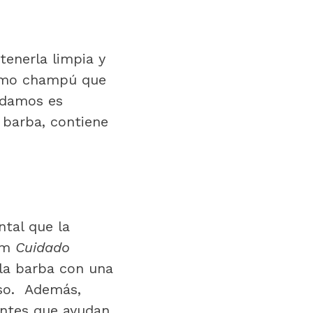
tenerla limpia y
ismo champú que
ndamos es
 barba, contiene
tal que la
rum
Cuidado
la barba con una
oso. Además,
entes que ayudan