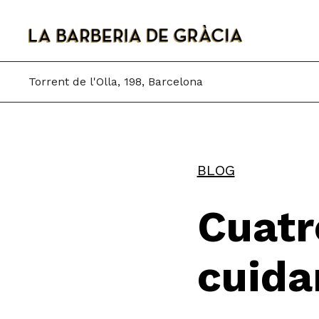
Skip
to
content
Torrent de l'Olla, 198, Barcelona
BLOG
Cuatr
cuida