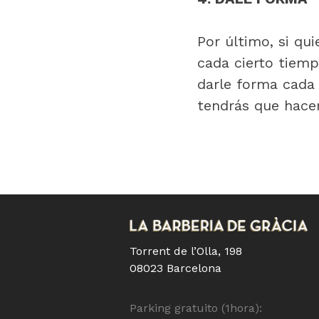
Por último, si qu
cada cierto tiempo
darle forma cada 
tendrás que hacer
Torrent de l’Olla, 198
08023 Barcelona
Parking gratuito (1hora):