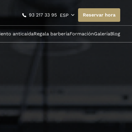
93 217 33 95
Reservar hora
ESP
ento anticaída
Regala barbería
Formación
Galería
Blog