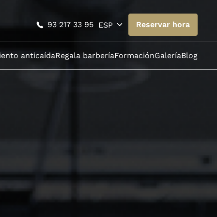
93 217 33 95
Reservar hora
ESP
ento anticaída
Regala barbería
Formación
Galería
Blog