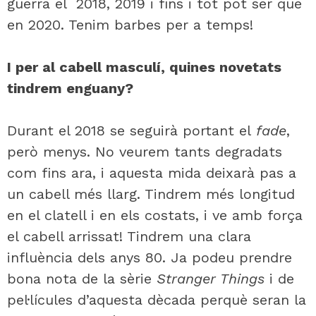
guerra el 2018, 2019 i fins i tot pot ser que
en 2020. Tenim barbes per a temps!
I per al cabell masculí, quines novetats
tindrem enguany?
Durant el 2018 se seguirà portant el
fade
,
però menys. No veurem tants degradats
com fins ara, i aquesta mida deixarà pas a
un cabell més llarg. Tindrem més longitud
en el clatell i en els costats, i ve amb força
el cabell arrissat! Tindrem una clara
influència dels anys 80. Ja podeu prendre
bona nota de la sèrie
Stranger Things
i de
pel·lícules d’aquesta dècada perquè seran la