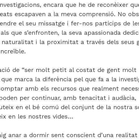
investigacions, encara que he de reconèixer qu
eats escapaven a la meva comprensió. No obst
endre el seu missatge i fer-nos partícips de le
s als que s’enfronten, la seva apassionada dedic
naturalitat i la proximitat a través dels seus 
ncreïble.
sació de “ser molt petit al costat de gent molt
que marca la diferència pel que fa a la investi
comptar amb els recursos que realment necess
den per continuar, amb tenacitat i audàcia, l
uteix en el bé comú del conjunt de la nostra s
eix en les nostres vides…
aig anar a dormir sent conscient d’una realitat