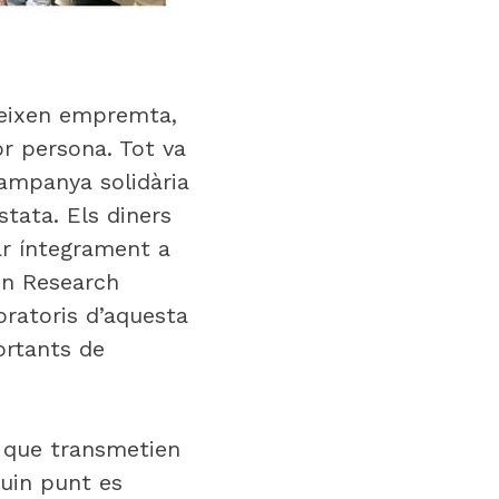
 deixen empremta,
or persona. Tot va
ampanya solidària
stata. Els diners
nar íntegrament a
ron Research
boratoris d’aquesta
ortants de
ó que transmetien
quin punt es