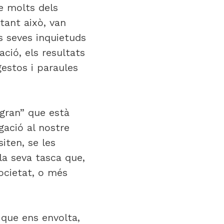
e molts dels
ant això, van
s seves inquietuds
ació, els resultats
gestos i paraules
 gran” que està
gació al nostre
iten, se les
a seva tasca que,
ocietat, o més
 que ens envolta,