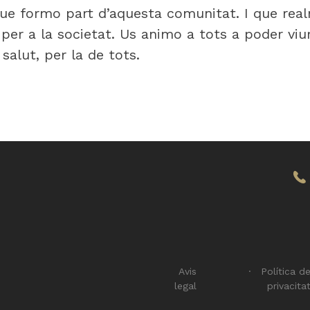
ue formo part d’aquesta comunitat. I que rea
per a la societat. Us animo a tots a poder viu
 salut, per la de tots.
Avis
Política d
legal
privacita