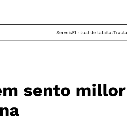
Serveis
El ritual de l’afaitat
Tract
em sento millor
na