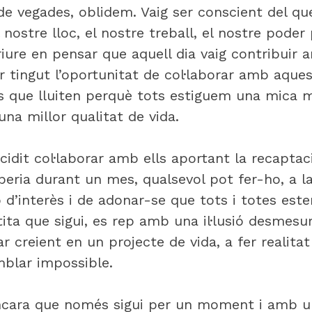
 de vegades, oblidem. Vaig ser conscient del q
nostre lloc, el nostre treball, el nostre poder
iure en pensar que aquell dia vaig contribuir 
r tingut l’oportunitat de col·laborar amb aque
es que lluiten perquè tots estiguem una mica m
na millor qualitat de vida.
cidit col·laborar amb ells aportant la recaptac
beria durant un mes, qualsevol pot fer-ho, a l
d’interès i de adonar-se que tots i totes est
tita que sigui, es rep amb una il·lusió desmesu
r creient en un projecte de vida, a fer realitat
mblar impossible.
ncara que només sigui per un moment i amb u