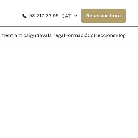
93 217 33 95
Reservar hora
CAT
ament anticaiguda
Vals regal
Formació
Col·leccions
Blog