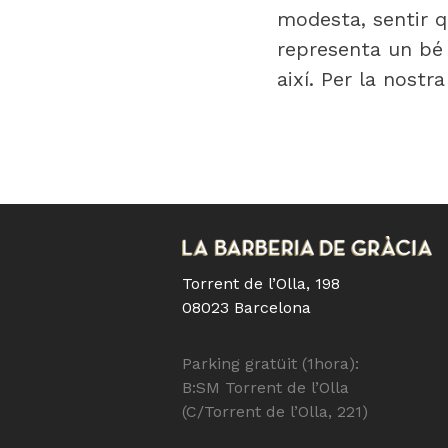
modesta, sentir q
representa un bé 
així. Per la nostra
Torrent de l’Olla, 198
08023 Barcelona
Parking gratüit (1hora):
B:SM Torrent de l’Olla
(C/Torrent de l’Olla, 221)