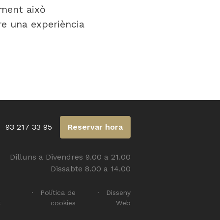
lment això
re una experiència
93 217 33 95
Reservar hora
Dilluns a Divendres 9.00 a 21.00
Dissabte 8.00 a 14.00
e
Política de
Disseny
t
cookies
Web