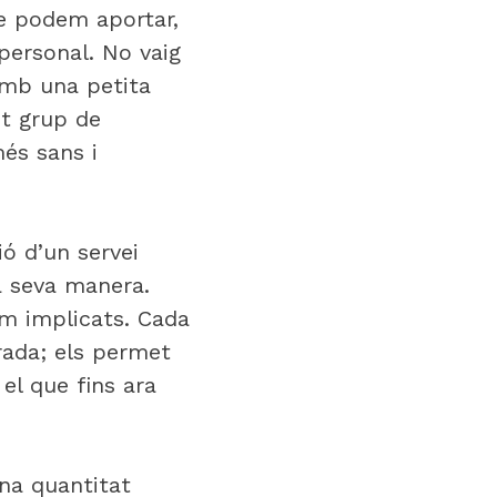
ue podem aportar,
 personal. No vaig
amb una petita
st grup de
és sans i
ió d’un servei
a seva manera.
em implicats. Cada
rada; els permet
 el que fins ara
na quantitat