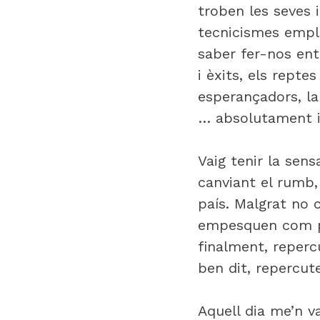
troben les seves 
tecnicismes empl
saber fer-nos ent
i èxits, els repte
esperançadors, la 
… absolutament i
Vaig tenir la sen
canviant el rumb, 
país. Malgrat no 
empesquen com po
finalment, reperc
ben dit, repercut
Aquell dia me’n v