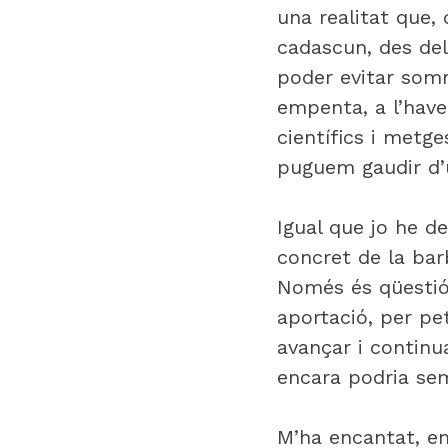
una realitat que,
cadascun, des del 
poder evitar somr
empenta, a l’have
científics i metg
puguem gaudir d’u
Igual que jo he de
concret de la bar
Només és qüestió 
aportació, per pe
avançar i continua
encara podria se
M’ha encantat, e