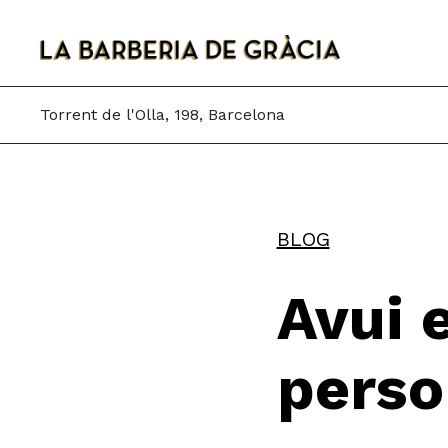
Skip
to
content
Torrent de l'Olla, 198, Barcelona
BLOG
Avui 
perso