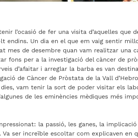
tenir l’ocasió de fer una visita d’aquelles que
lt endins. Un dia en el que em vaig sentir mill
at mes de desembre quan vam realitzar una c
ar fons per a la investigació del càncer de prò
veis d’afaitar i arreglar la barba es van desti
tigació de Càncer de Pròstata de la Vall d’Heb
s dies, vam tenir la sort de poder visitar els la
d’algunes de les eminències mèdiques més imp
pressionat: la passió, les ganes, la implicaci
s. Va ser increïble escoltar com explicaven en 